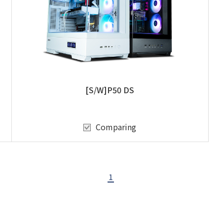
[S/W]P50 DS
Comparing
1