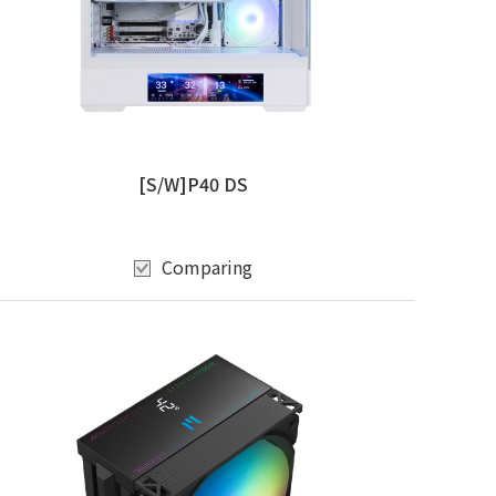
[S/W]P40 DS
Comparing