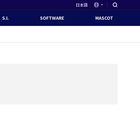
日本語
S.I.
SOFTWARE
MASCOT