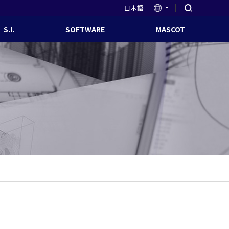
日本語
S.I.
SOFTWARE
MASCOT