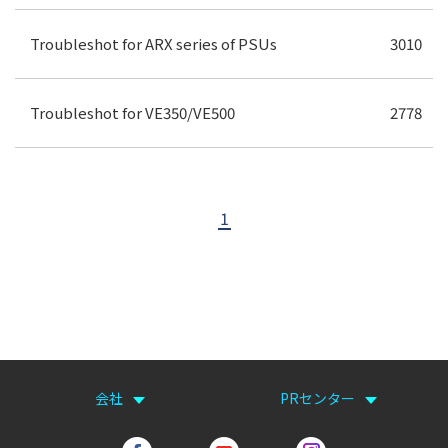
Troubleshot for ARX series of PSUs
3010
Troubleshot for VE350/VE500
2778
1
会社
PRセンター