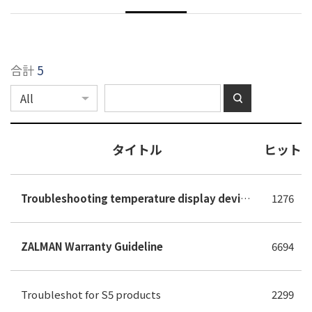
合計
5
タイトル
ヒット
Troubleshooting temperature display device issues on ZALMAN products.
1276
ZALMAN Warranty Guideline
6694
Troubleshot for S5 products
2299