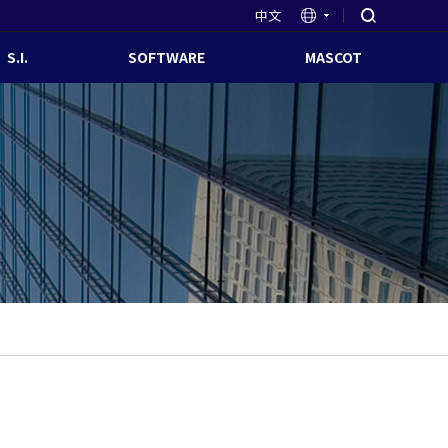
中文
S.I.
SOFTWARE
MASCOT