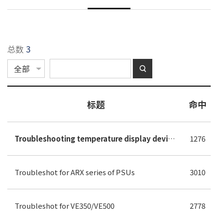
总数
3
标题
命中
Troubleshooting temperature display device issues on ZALMAN products.
1276
Troubleshot for ARX series of PSUs
3010
Troubleshot for VE350/VE500
2778